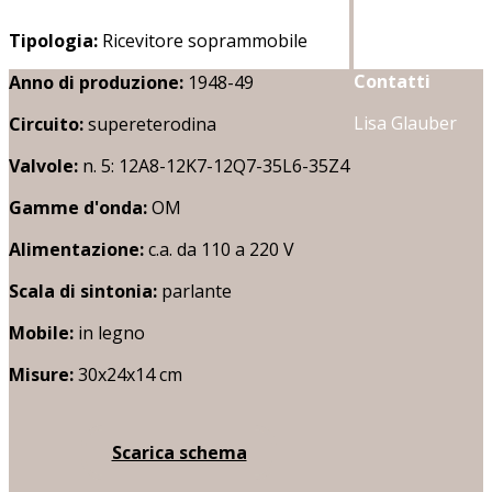
Tipologia:
Ricevitore soprammobile
Contatti
Anno di produzione:
1948-49
Lisa Glauber
Circuito:
supereterodina
Valvole:
n. 5: 12A8-12K7-12Q7-35L6-35Z4
Gamme d'onda:
OM
Alimentazione:
c.a. da 110 a 220 V
Scala di sintonia:
parlante
Mobile:
in legno
Misure:
30x24x14 cm
Scarica schema