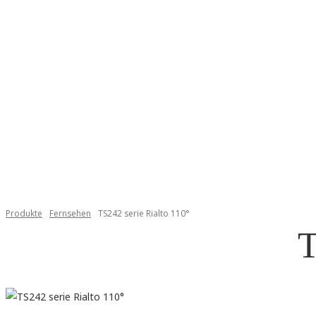
HOME
GESCHICHTE EINER 
Produkte
Fernsehen
TS242 serie Rialto 110°
T