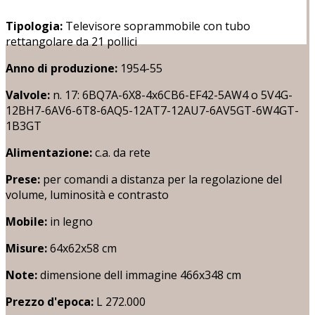
Tipologia:
Televisore soprammobile con tubo
rettangolare da 21 pollici
Anno di produzione:
1954-55
Valvole:
n. 17: 6BQ7A-6X8-4x6CB6-EF42-5AW4 o 5V4G-
12BH7-6AV6-6T8-6AQ5-12AT7-12AU7-6AV5GT-6W4GT-
1B3GT
Alimentazione:
c.a. da rete
Prese:
per comandi a distanza per la regolazione del
volume, luminosità e contrasto
Mobile:
in legno
Misure:
64x62x58 cm
Note:
dimensione dell immagine 466x348 cm
Prezzo d'epoca:
L 272.000